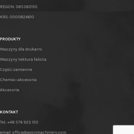
REGON: 385382150
KRS: 0000824610
PRODUKTY
Maszyny dla drukarni
Maszyny tektura falista
Części zamienne
Chemia i akcesoria
Akcesoria
KONTAKT
Tel.: +48 576 923 150
email: office@exonmachinery.com