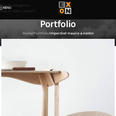
Skip to navigation
MENU
Skip to main content
Portfolio
Home
/
Portfolio
/
Imperdiet mauris a nontin