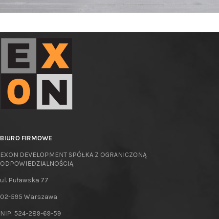
Potenti parturient parturie
Accessories
BIURO FIRMOWE
EXON DEVELOPMENT SPÓŁKA Z OGRANICZONĄ
ODPOWIEDZIALNOŚCIĄ
ul. Puławska 77
02-595 Warszawa
NIP: 524-289-69-59