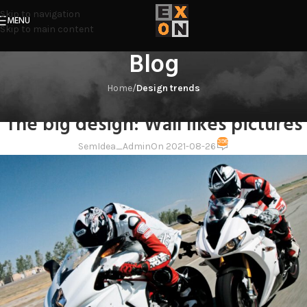
Skip to navigation
MENU
Skip to main content
Blog
Home
/
Design trends
DESIGN TRENDS
The big design: Wall likes pictures
398
SemIdea_Admin
On 2021-08-26