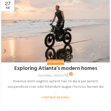
27
SIE
DECORATION
Exploring Atlanta’s modern homes
3
SemIdea_Admin
Vivamus enim sagittis aptent hac mi dui a per aptent
suspendisse cras odio bibendum augue rhoncus laoreet dui
...
CONTINUE READING