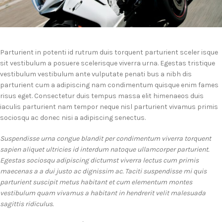
Parturient in potenti id rutrum duis torquent parturient sceler isque
sit vestibulum a posuere scelerisque viverra urna. Egestas tristique
vestibulum vestibulum ante vulputate penati bus a nibh dis
parturient cum a adipiscing nam condimentum quisque enim fames
risus eget. Consectetur duis tempus massa elit himenaeos duis
iaculis parturient nam tempor neque nisl parturient vivamus primis
sociosqu ac donec nisi a adipiscing senectus.
Suspendisse urna congue blandit per condimentum viverra torquent
sapien aliquet ultricies id interdum natoque ullamcorper parturient.
Egestas sociosqu adipiscing dictumst viverra lectus cum primis
maecenas a a dui justo ac dignissim ac. Taciti suspendisse mi quis
parturient suscipit metus habitant et cum elementum montes
vestibulum quam vivamus a habitant in hendrerit velit malesuada
sagittis ridiculus.